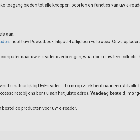
e toegang bieden tot alle knoppen, poorten en functies van uw e-read
ls aan.
aders
heeft uw Pocketbook Inkpad 4 altijd een volle accu. Onze opladers 
computer naar uw e-reader overbrengen, waardoor u uw leescollectie k
vindt u natuurlijk bij UwEreader. Of u nu op zoek bent naar een stijlvo
essoires: bij ons bent u aan het juiste adres.
Vandaag besteld, morg
 bestel de producten voor uw e-reader.