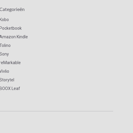
Categorieën
Kobo
Pocketbook
Amazon Kindle
Tolino
Sony
reMarkable
Vivlio
Storytel
BOOX Leaf