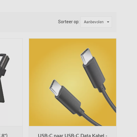
Sorteer op:
Aanbevolen
,8")
USB-C naar USB-C Data Kabel -