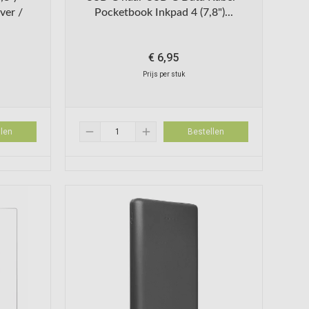
ver /
Pocketbook Inkpad 4 (7,8")...
€
6,95
Prijs per stuk
remove
add
len
Bestellen