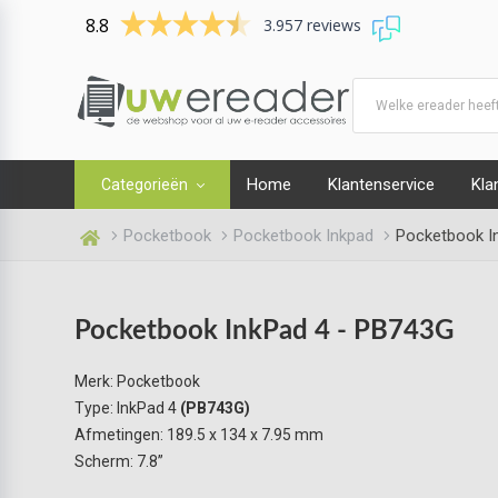
8.8
3.957 reviews
D, DE EERSTVOLGENDE WERKDAG VERZONDEN
Home
Klantenservice
Kla
Categorieën
Pocketbook
Pocketbook Inkpad
Pocketbook I
Pocketbook InkPad 4 - PB743G
Merk: Pocketbook
Type: InkPad 4
(PB743G)
Afmetingen: 189.5 x 134 x 7.95 mm
Scherm: 7.8”