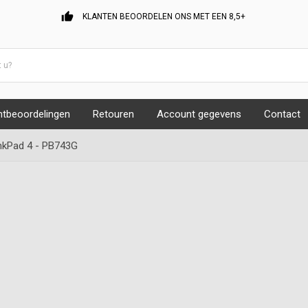
thumb_up
KLANTEN BEOORDELEN ONS MET EEN 8,5+
ntbeoordelingen
Retouren
Account gegevens
Contact
nkPad 4 - PB743G