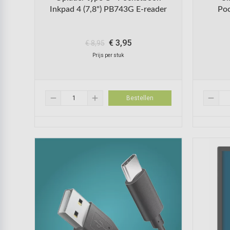
Inkpad 4 (7,8") PB743G E-reader
Poc
€
3,95
€
8,95
Prijs per stuk
remove
add
remove
Bestellen