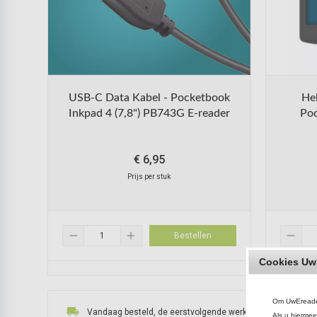
USB-C Data Kabel - Pocketbook
He
Inkpad 4 (7,8") PB743G E-reader
Poc
€
6,95
Prijs per stuk
remove
add
remove
Bestellen
Cookies Uw
Om UwEreader.
local_shipping
Vandaag besteld, de eerstvolgende werkdag verzonden
Als u hiermee