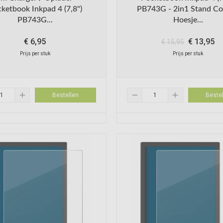
ketbook Inkpad 4 (7,8")
PB743G - 2in1 Stand Co
PB743G...
Hoesje...
€
6,95
€
13,95
€
15,95
Prijs per stuk
Prijs per stuk
add
remove
add
Bestellen
Bestel