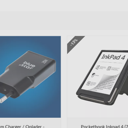
-13%
im Charger / Oplader -
Pocketbook Inkpad 4 (7