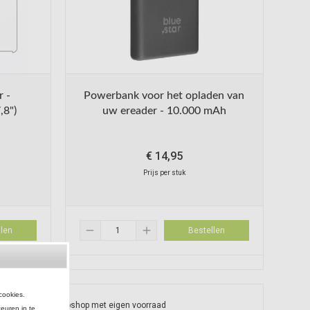
r -
Powerbank voor het opladen van
,8")
uw ereader - 10.000 mAh
€
14,95
Prijs per stuk
remove
add
len
Bestellen
cookies.
Nederlandse webshop met eigen voorraad
keuren in te