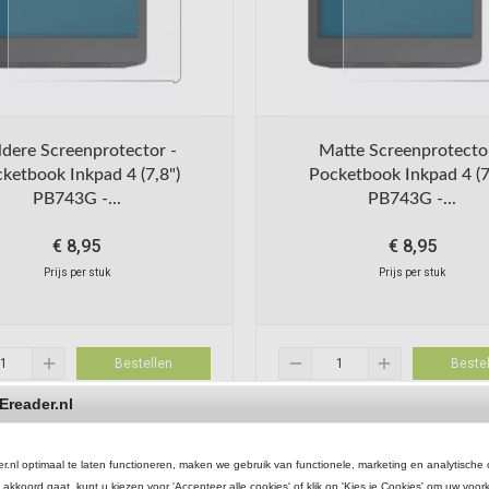
ldere Screenprotector -
Matte Screenprotecto
ketbook Inkpad 4 (7,8")
Pocketbook Inkpad 4 (7
PB743G -...
PB743G -...
€
8,95
€
8,95
Prijs per stuk
Prijs per stuk
add
remove
add
Bestellen
Bestel
Ereader.nl
nl optimaal te laten functioneren, maken we gebruik van functionele, marketing en analytische 
thumb_up
place
Klanten beoordelen ons met een 8,5+
 akkoord gaat, kunt u kiezen voor 'Accepteer alle cookies' of klik op 'Kies je Cookies' om uw voor